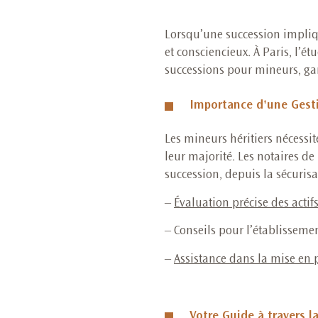
Lorsqu’une succession impliqu
et consciencieux. À Paris, l’é
successions pour mineurs, gar
Importance d'une Gesti
Les mineurs héritiers nécessit
leur majorité. Les notaires d
succession, depuis la sécurisat
–
Évaluation précise des actif
– Conseils pour l’établissemen
–
A
ssistance dans la mise en p
Votre Guide à travers 