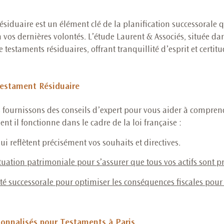
ésiduaire est un élément clé de la planification successorale 
 vos dernières volontés. L’étude Laurent & Associés, située dan
 testaments résiduaires, offrant tranquillité d’esprit et certit
Testament Résiduaire
s fournissons des conseils d’expert pour vous aider à compre
t il fonctionne dans le cadre de la loi française :
i reflètent précisément vos souhaits et directives
.
ituation patrimoniale pour s’assurer que tous vos actifs sont p
ité successorale pour optimiser les conséquences fiscales pour 
sonnalisés pour Testaments à Paris