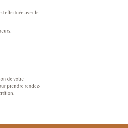
st effectuée avec le
neurs
.
ion de votre
our prendre rendez-
rétion.