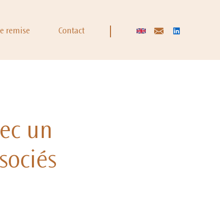
de remise
Contact
vec un
sociés