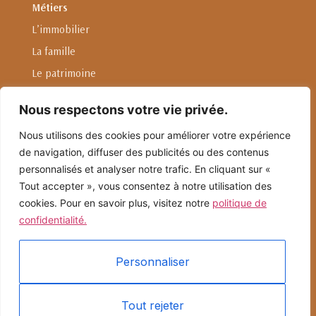
Métiers
L’immobilier
La famille
Le patrimoine
L'entreprise
Nous respectons votre vie privée.
Droit international privé
Nous utilisons des cookies pour améliorer votre expérience
de navigation, diffuser des publicités ou des contenus
Linkedin
personnalisés et analyser notre trafic. En cliquant sur «
Nous envoyer un email
Tout accepter », vous consentez à notre utilisation des
cookies. Pour en savoir plus, visitez notre
politique de
confidentialité.
4, Rue Auber 75009 Paris
01.42.33.21.18
Personnaliser
Conception & développement
par
Tout rejeter
© 2025 Laurent & Associés | Agrément notarial :