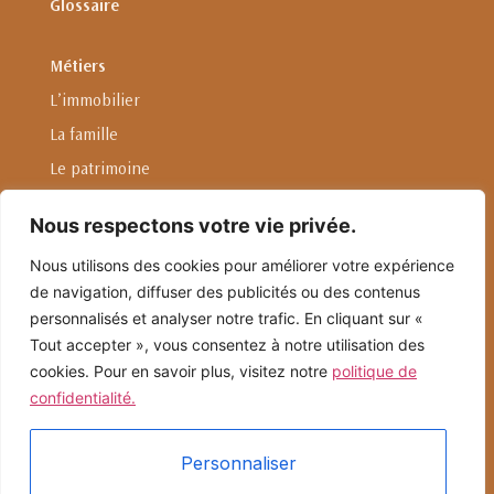
Glossaire
Métiers
L’immobilier
La famille
Le patrimoine
L'entreprise
Nous respectons votre vie privée.
Droit international privé
Nous utilisons des cookies pour améliorer votre expérience
de navigation, diffuser des publicités ou des contenus
Linkedin
personnalisés et analyser notre trafic. En cliquant sur «
Nous envoyer un email
Tout accepter », vous consentez à notre utilisation des
cookies. Pour en savoir plus, visitez notre
politique de
confidentialité.
4, Rue Auber 75009 Paris
01.42.33.21.18
Personnaliser
Conception & développement