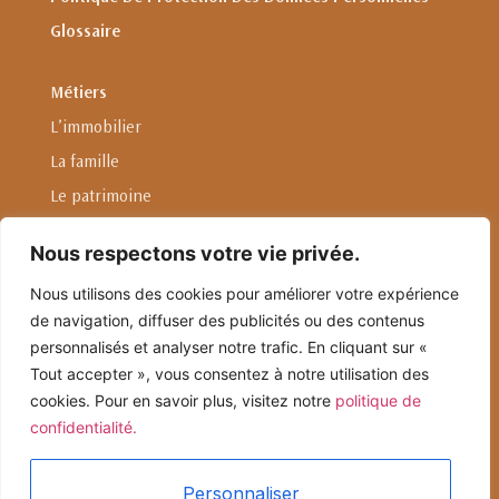
Glossaire
Métiers
L’immobilier
La famille
Le patrimoine
L'entreprise
Nous respectons votre vie privée.
Droit international privé
Nous utilisons des cookies pour améliorer votre expérience
de navigation, diffuser des publicités ou des contenus
Linkedin
personnalisés et analyser notre trafic. En cliquant sur «
Nous envoyer un email
Tout accepter », vous consentez à notre utilisation des
cookies. Pour en savoir plus, visitez notre
politique de
confidentialité.
4, Rue Auber 75009 Paris
01.42.33.21.18
Personnaliser